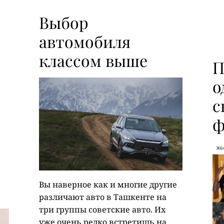
Выбор
автомобиля
классом выше
П
о
с
ф
и
Вы наверное как и многие другие
различают авто в Ташкенте на
три группы советские авто. Их
уже очень редко встретишь на