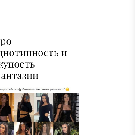
ро
днотипность и
купость
антазии