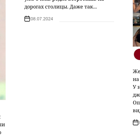
дорогах столицы. Даже так...
08.07.2024
Же
на
У 
дж
Оп
ви
к
ли
о