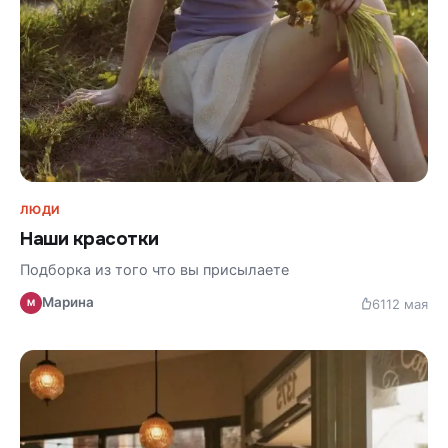
ЛЮДИ
Наши красотки
Подборка из того что вы присылаете
Марина
61
12 мая
М