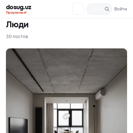
dosug.uz
Войти
Прорвемся!
Люди
30 постов