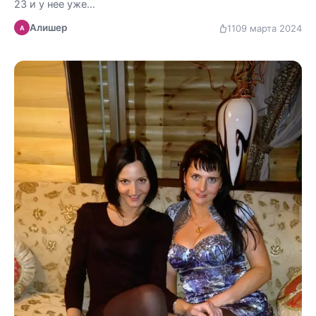
23 и у нее уже…
Алишер
110
9 марта 2024
А