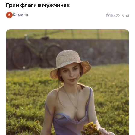
Грин флаги в мужчинах
Камила
168
22 мая
К