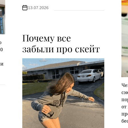
13.07.2026
Почему все
о
забыли про скейт
30
 и
Че
сэ
по
от
пр
бе