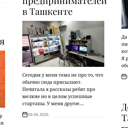
предпринимателей
в Ташкенте
Да
я
пи
ко
Я 
об
Сегодня у меня тема не про то, что
обычно сюда присылают.
Почитала я рассказы ребят про
мелкие но в целом успешные
стартапы. У меня другое....
Д
Т
09.06.2026
р
ли