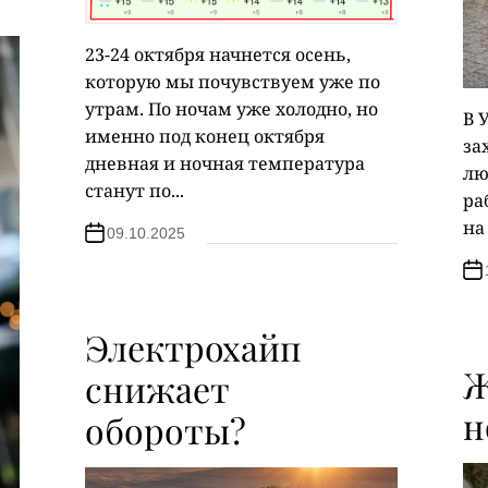
23-24 октября начнется осень,
которую мы почувствуем уже по
утрам. По ночам уже холодно, но
В 
именно под конец октября
за
дневная и ночная температура
лю
станут по...
ра
на
09.10.2025
Электрохайп
Ж
снижает
н
обороты?