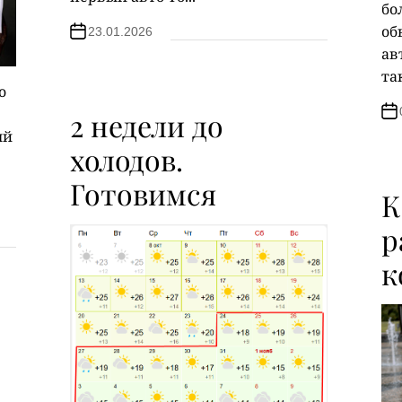
бо
об
23.01.2026
ав
та
о
2 недели до
ый
холодов.
Готовимся
К
р
к