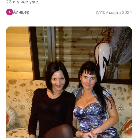
23 и у нее уже…
Алишер
110
9 марта 2024
А