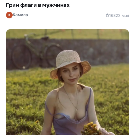
Грин флаги в мужчинах
Камила
168
22 мая
К