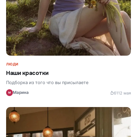
ЛЮДИ
Наши красотки
Подборка из того что вы присылаете
Марина
61
12 мая
М