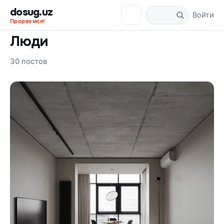
dosug.uz
Войти
Прорвемся!
Люди
30 постов