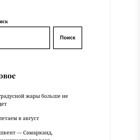
иск
Поиск
овое
градусной жары больше не
дет
летаем в август
шкент — Самарканд,