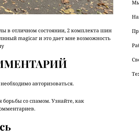
Мы
На
хлы в отличном состоянии, 2 комплекта шин
Пр
лнный magicar и это дает мне возможность
Ра
ну
Св
ММЕНТАРИЙ
Те
 необходимо
авторизоваться
.
ля борьбы со спамом.
Узнайте, как
комментариев
.
сь