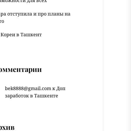
зможности для всех
ра отступила и про планы на
то
 Кореи в Ташкент
омментарии
bek8888@gmail.com
к
Доп
заработок в Ташкенте
рхив