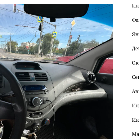
Ию
Фе
Ян
Де
Ок
Се
Ав
Ию
Ию
Ма