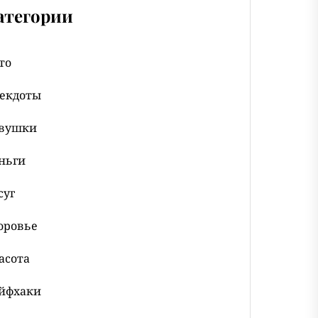
атегории
то
екдоты
вушки
ньги
суг
оровье
асота
йфхаки