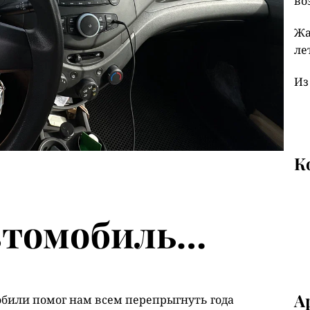
во
Жа
ле
Из
К
втомобиль…
А
обили помог нам всем перепрыгнуть года