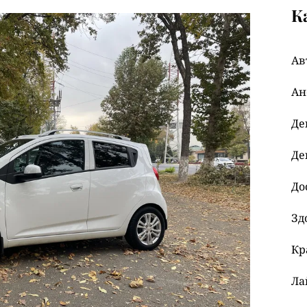
К
Ав
Ан
Де
Де
До
Зд
Кр
Ла