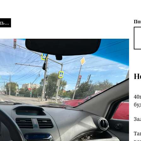
По
ль…
Н
40
бу
За
Та