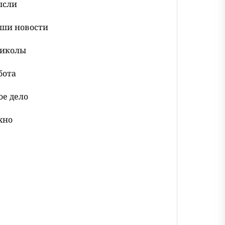
сли
ши новости
иколы
бота
ое дело
хно