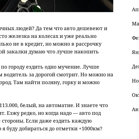
Ап
Ма
бычных людей? Да тем что авто дешевеют и
сто железка на колесах и уже реально
Фе
ько не в кредит, но можно в рассрочку
рой закалки думаю что лучше накопить
Ян
Де
 по городу ездить одно мучение. Лучше
м водитель за дорогой смотрит. Но можно на
Но
ород. Там найти поляну, горку и можно
Ок
113.000, белый, на автоматие. И знаете что
Ав
т. Езжу редко, но когда надо — авто под
бе стороны. Если даже ездить каждую
о я буду добираться до отметки +1000км?