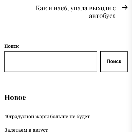
записям
Как я нае6, упала выходя с
С
автобуса
з
Поиск
Поиск
Новое
40градусной жары больше не будет
Залетаем в август