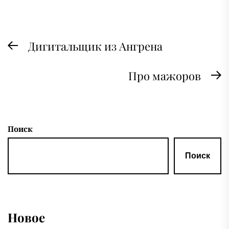
Навигация
Дигитальщик из Ангрена
Предыдущая
по
запись:
записям
Про мажоров
С
з
Поиск
Поиск
Новое